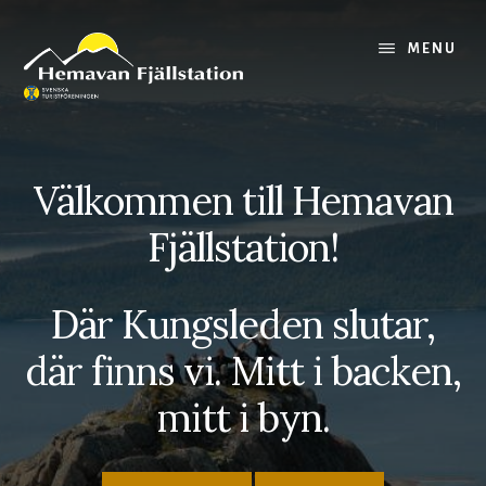
Skip
Skip
to
to
MENU
main
footer
content
Välkommen till Hemavan
Fjällstation!
Där Kungsleden slutar,
där finns vi. Mitt i backen,
mitt i byn.